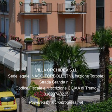
VILLA ORCHIDEA S.r.l.
Sede legale: NAGO-TORBOLE (TN), frazione Torbole,
Strada Granda n. 7
Codice Fiscale e n.iscrizione CCIAA di Trento
01099740225
Powered by
tecnoprogress.net